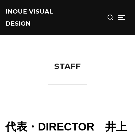
コ
INOUE VISUAL
検
ン
サイド
索
テ
DESIGN
対
ン
象:
ツ
へ
ス
キ
STAFF
ッ
プ
代表・DIRECTOR 井上